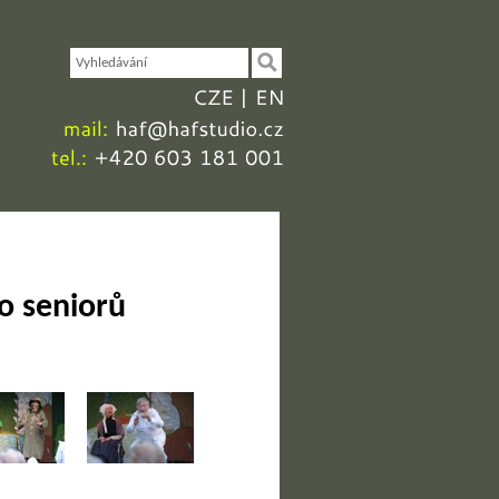
CZE
EN
mail:
haf@hafstudio.cz
tel.:
+420
603
181
001
lo seniorů