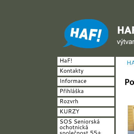
HAF studio - výtvarné, h
Po