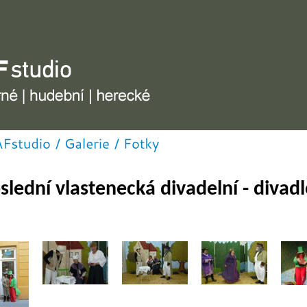
udební, herecké
slední vlastenecká divadelní - divad