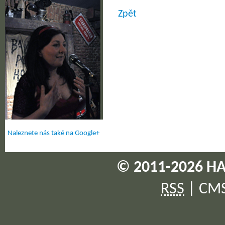
Zpět
Naleznete nás také na Google+
© 2011-2026 HA
RSS
|
CM