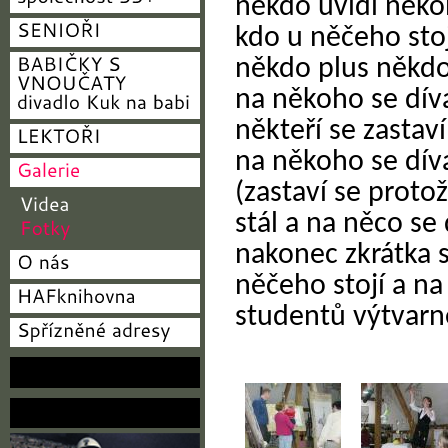
někdo uvidí něko
kdo u něčeho stoj
někdo plus někdo 
na někoho se díva
někteří se zastaví 
na někoho se díva
(zastaví se prot
stál a na něco se 
nakonec zkrátka 
něčeho stojí a na
studentů výtvarné