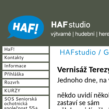
HAF studio - výtvarné, hudební, herecké
Vernisáž Terez
Jednoho dne, na v
někdo uvidí někoh
zastaví se sám