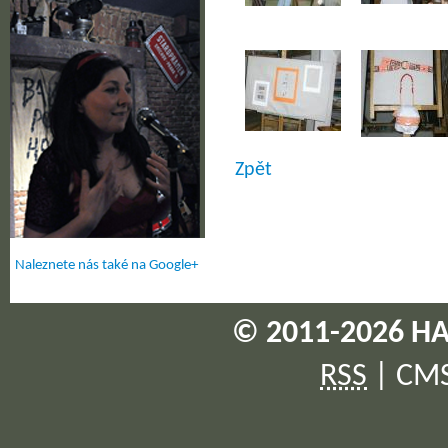
Zpět
Naleznete nás také na Google+
© 2011-2026 HA
RSS
|
CM